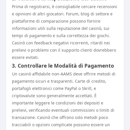
Prima di registrarsi, è consigliabile cercare recensioni
e opinioni di altri giocatori. Forum, blog di settore e
piattaforme di comparazione possono fornire
informazioni utili sulla reputazione del casinò, sui
tempi di pagamento e sulla correttezza dei giochi.
Casinò con feedback negativi ricorrenti, ritardi nei
prelievi o problemi con il supporto clienti dovrebbero
essere evitati.
3. Controllare le Modalità di Pagamento
Un casinò affidabile non-AAMS deve offrire metodi di
pagamento sicuri e trasparenti. Carte di credito,
portafogli elettronici come PayPal o Skrill, e
criptovalute sono generalmente accettati. È
importante leggere le condizioni dei depositi e
prelievi, verificando eventuali commissioni o limiti di
transazione. Casinò che offrono solo metodi poco
tracciabili o opzioni complicate possono essere un